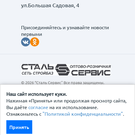
ул.Большая Садовая, 4
Присоединяйтесь и узнавайте новости
первыми
© 2026 “Сталь Сервис" Все права защищены.
Обращаем ваше внимание на то, что данный
интернет-сайт, а также вся информация о товарах и
Наш сайт использует куки.
ценах, предоставленная на нём, носит
Нажимая «Принять» или продолжая просмотр сайта,
исключительно информационный характер и ни при
Вы даёте
согласие
на их использование.
каких условиях не является публичной офертой,
Ознакомьтесь с
"Политикой конфиденциальности"
.
определяемой положениями Статьи 437
Гражданского кодекса Российской Федерации.
Политика конфиденциальности
Принять
Договор-оферта