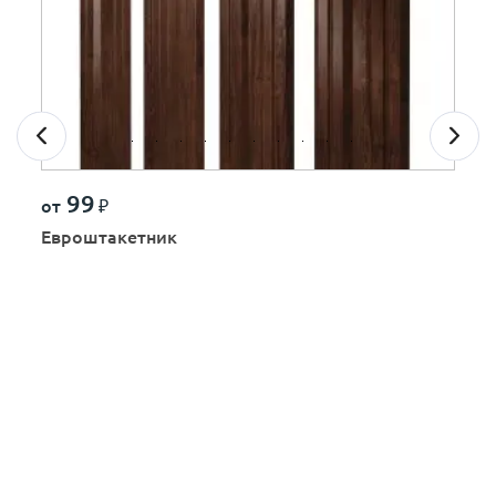
99
от
₽
Евроштакетник